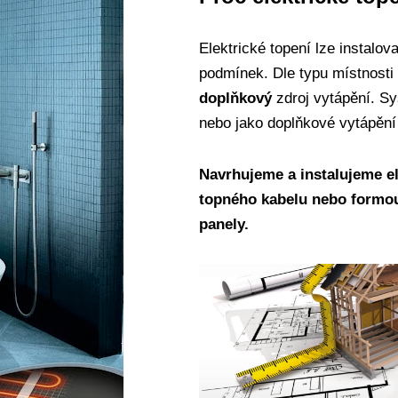
Elektrické topení lze instalov
podmínek. Dle typu místnosti 
doplňkový
zdroj vytápění. S
nebo jako doplňkové vytápěn
Navrhujeme a instalujeme e
topného kabelu nebo formo
panely.