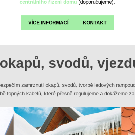
centrálního řízení domu
(doporučujeme).
VÍCE INFORMACÍ
KONTAKT
okapů, svodů, vjezdů
ezpečím zamrznutí okapů, svodů, tvorbě ledových rampouch
bě topných kabelů, které přesně regulujeme a dokážeme za