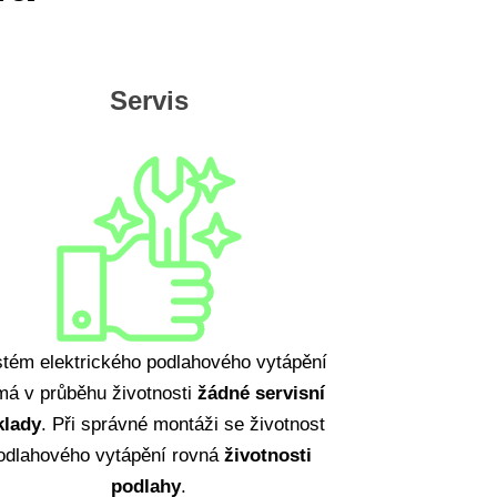
Servis
tém elektrického podlahového vytápění
má v průběhu životnosti
žádné servisní
klady
. Při správné montáži se životnost
odlahového vytápění rovná
životnosti
podlahy
.