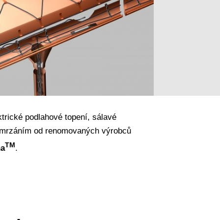
trické podlahové topení, sálavé
zamrzáním od renomovaných výrobců
TM
ha
.