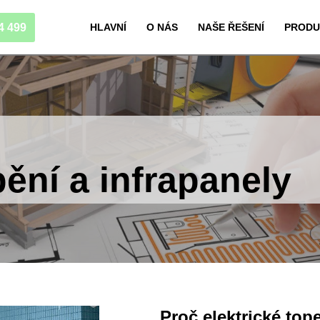
4 499
HLAVNÍ
O NÁS
NAŠE ŘEŠENÍ
PRODU
pění a infrapanely
Proč elektrické top