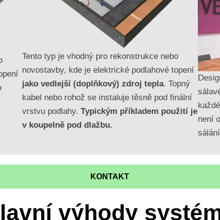
Tento typ je vhodný pro rekonstrukce nebo
o
novostavby, kde je elektrické podlahové topení
opení
Design
jako vedlejší (doplňkový) zdroj tepla
. Topný
o
sálav
kabel nebo rohož se instaluje těsně pod finální
každé
vrstvu podlahy.
Typickým příkladem použití je
není 
v koupelně pod dlažbu.
sálání
KONTAKT
lavní výhody systé