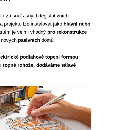
at i za současných legislativních
a projektu lze instalovat jako
hlavní nebo
ystém je velmi vhodný
pro rekonstrukce
í nových
pasivních
domů.
lektrické podlahové topení formou
u topné rohože, dodáváme sálavé