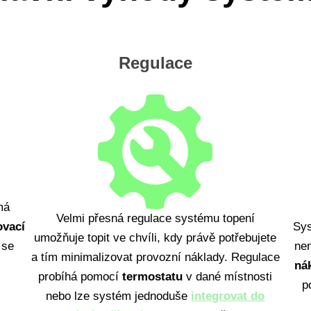
Regulace
má
Velmi přesná regulace systému topení
ovací
Sys
umožňuje topit ve chvíli, kdy právě potřebujete
 se
ne
a tím minimalizovat provozní náklady. Regulace
ná
probíhá pomocí
termostatu
v dané místnosti
p
nebo lze systém jednoduše
integrovat do