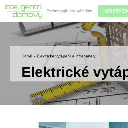
+420 608 20
Technologie pro Váš dům
Přeskočit
na
obsah
Domů
»
Elektrické vytápění a infrapanely
Elektrické vytá