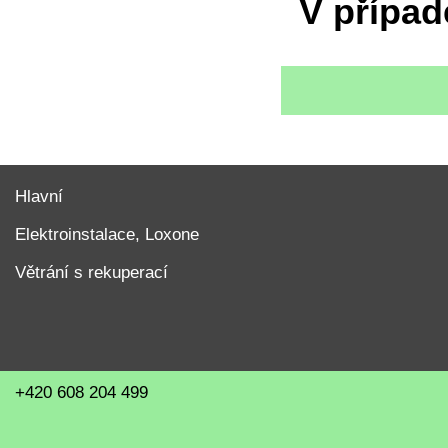
V případ
Hlavní
Elektroinstalace, Loxone
Větrání s rekuperací
+420 608 204 499