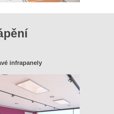
ápění
avé infrapanely